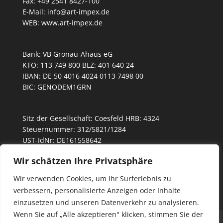
Fax: +49 2541 8427-100
E-Mail: info@art-impex.de
WEB: www.art-impex.de
Bank: VB Gronau-Ahaus eG
KTO: 113 749 800 BLZ: 401 640 24
IBAN: DE 50 4016 4024 0113 7498 00
BIC: GENODEM1GRN
Sitz der Gesellschaft: Coesfeld HRB: 4324
Steuernummer: 312/5821/1284
UST-IdNr: DE161558642
Geschäftsführer: Heinrich-Jürgen Deutmeyer, Daniel
Wir schätzen Ihre Privatsphäre
Frenzel
Wir verwenden Cookies, um Ihr Surferlebnis zu
verbessern, personalisierte Anzeigen oder Inhalte
einzusetzen und unseren Datenverkehr zu analysieren.
Wenn Sie auf „Alle akzeptieren" klicken, stimmen Sie der
Home
Kollektionen
Service