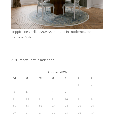
Teppich Bestseller 2,50×2,50m Rund in moderne Scandi-
Barokko Stile.
ART-Impex Termin Kalender
August 2026
M
D
M
D
F
S
S
1
2
3
4
5
6
7
8
9
10
11
12
13
14
15
16
17
18
19
20
21
22
23
24
25
26
27
28
29
30