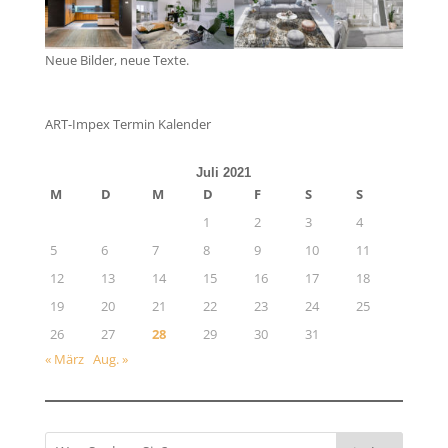
Neue Bilder, neue Texte.
ART-Impex Termin Kalender
Juli 2021
M
D
M
D
F
S
S
1
2
3
4
5
6
7
8
9
10
11
12
13
14
15
16
17
18
19
20
21
22
23
24
25
26
27
28
29
30
31
« März
Aug. »